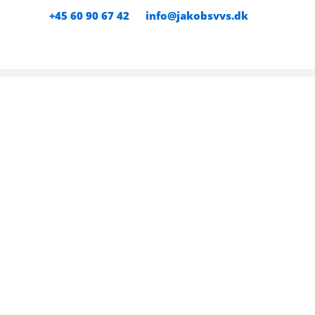
Gå
+45 60 90 67 42
info@jakobsvvs.dk
til
indholdet