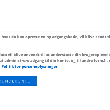
e, hvor du kan oprette en ny adgangskode, vil blive sendt ti
ata vil blive anvendt til at understøtte din brugeroplevel
t administrere adgang til din konto, og til andre formål,
s
Politik for personoplysninger
.
 KUNDEKONTO