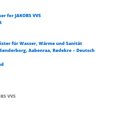
ser for JAKOBS VVS
S
ister für Wasser, Wärme und Sanität
, Sønderborg, Aabenraa, Rødekro – Deutsch
ud
OBS VVS