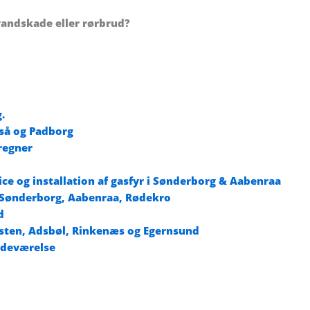
vandskade eller rørbrud?
.
uså og Padborg
regner
ice og installation af gasfyr i Sønderborg & Aabenraa
, Sønderborg, Aabenraa, Rødekro
d
åsten, Adsbøl, Rinkenæs og Egernsund
adeværelse