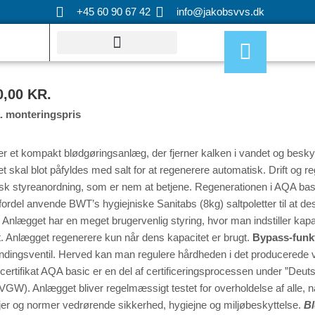
Gå
+45 60 90 67 42
info@jakobsvvs.dk
til
indholdet
,00 KR.
a. monteringspris
 et kompakt blødgøringsanlæg, der fjerner kalken i vandet og beskyt
et skal blot påfyldes med salt for at regenerere automatisk. Drift og r
sk styreanordning, som er nem at betjene. Regenerationen i AQA basic
rdel anvende BWT’s hygiejniske Sanitabs (8kg) saltpoletter til at des
Anlægget har en meget brugervenlig styring, hvor man indstiller kapa
 Anlægget regenerere kun når dens kapacitet er brugt.
Bypass-funk
ndingsventil. Herved kan man regulere hårdheden i det producerede v
rtifikat AQA basic er en del af certificeringsprocessen under ”Deu
). Anlægget bliver regelmæssigt testet for overholdelse af alle, nat
njer og normer vedrørende sikkerhed, hygiejne og miljøbeskyttelse.
Bl