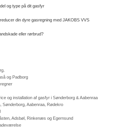
el og type på dit gasfyr
 reducer din dyre gasregning med JAKOBS VVS
andskade eller rørbrud?
rg.
uså og Padborg
regner
ice og installation af gasfyr i Sønderborg & Aabenraa
n, Sønderborg, Aabenraa, Rødekro
d
råsten, Adsbøl, Rinkenæs og Egernsund
badeværelse