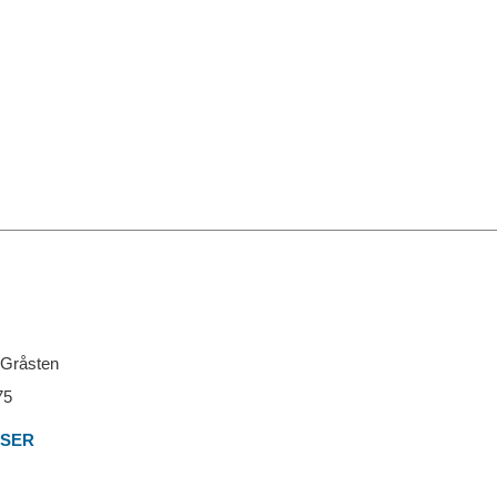
 Gråsten
75
LSER