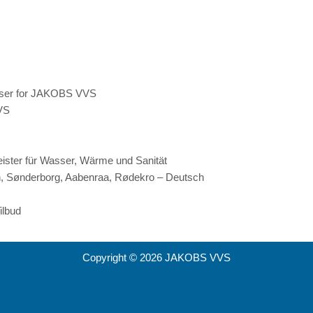
lser for JAKOBS VVS
VVS
eister für Wasser, Wärme und Sanität
n, Sønderborg, Aabenraa, Rødekro – Deutsch
lbud
Copyright © 2026 JAKOBS VVS
V