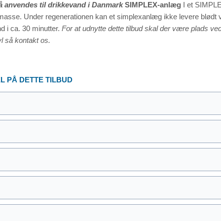
å anvendes til drikkevand i Danmark
SIMPLEX-anlæg
I et SIMPLE
asse. Under regenerationen kan et simplexanlæg ikke levere blødt v
d i ca. 30 minutter.
For at udnytte dette tilbud skal der være plads v
vl så kontakt os.
 PÅ DETTE TILBUD