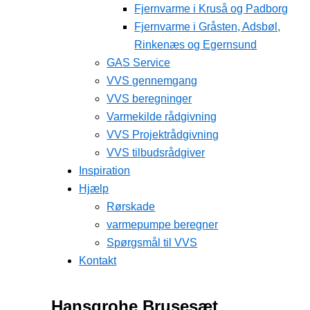
Fjernvarme i Kruså og Padborg
Fjernvarme i Gråsten, Adsbøl,
Rinkenæs og Egernsund
GAS Service
VVS gennemgang
VVS beregninger
Varmekilde rådgivning
VVS Projektrådgivning
VVS tilbudsrådgiver
Inspiration
Hjælp
Rørskade
varmepumpe beregner
Spørgsmål til VVS
Kontakt
Hansgrohe Brusesæt