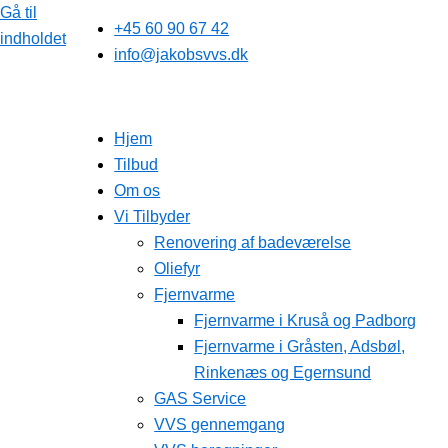
Gå til
+45 60 90 67 42
indholdet
info@jakobsvvs.dk
Hjem
Tilbud
Om os
Vi Tilbyder
Renovering af badeværelse
Oliefyr
Fjernvarme
Fjernvarme i Kruså og Padborg
Fjernvarme i Gråsten, Adsbøl,
Rinkenæs og Egernsund
GAS Service
VVS gennemgang