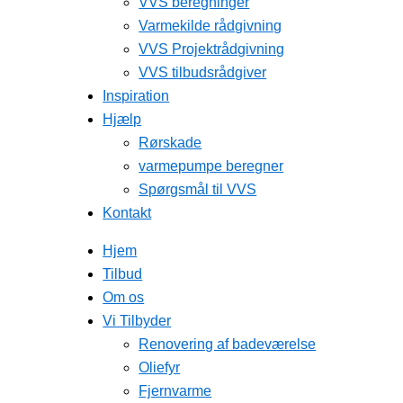
VVS beregninger
Varmekilde rådgivning
VVS Projektrådgivning
VVS tilbudsrådgiver
Inspiration
Hjælp
Rørskade
varmepumpe beregner
Spørgsmål til VVS
Kontakt
Hjem
Tilbud
Om os
Vi Tilbyder
Renovering af badeværelse
Oliefyr
Fjernvarme