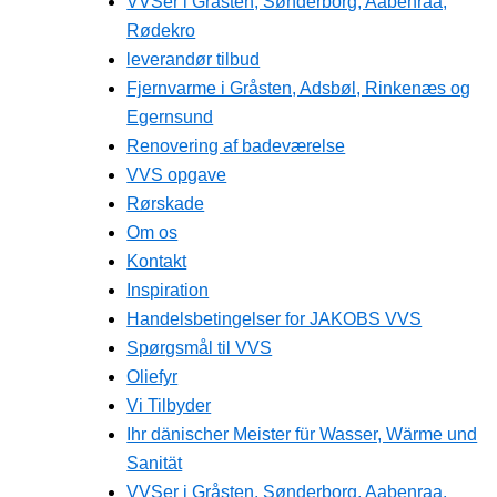
VVSer i Gråsten, Sønderborg, Aabenraa,
Rødekro
leverandør tilbud
Fjernvarme i Gråsten, Adsbøl, Rinkenæs og
Egernsund
Renovering af badeværelse
VVS opgave
Rørskade
Om os
Kontakt
Inspiration
Handelsbetingelser for JAKOBS VVS
Spørgsmål til VVS
Oliefyr
Vi Tilbyder
Ihr dänischer Meister für Wasser, Wärme und
Sanität
VVSer i Gråsten, Sønderborg, Aabenraa,