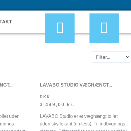
TAKT
GT...
LAVABO STUDIO VÆGHÆNGT...
DKK
3.449,00
kr.
ilet uden
LAVABO Studio er et væghængt toilet
bygnings
uden skyllekant (rimless). Til indbygnings