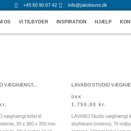
Gå
+45 60 90 67 42
info@jakobsvvs.dk
til
indholdet
M OS
VI TILBYDER
INSPIRATION
HJÆLP
KON
O VÆGHÆNGT...
LAVABO STUDIO VÆGHÆN
DKK
kr.
1.750,00
kr.
æghængt toilet til
LAVABO Studio væghængt to
isterne, 30 x 360 x 350 mm,
skyllekant (rimless). Til ind