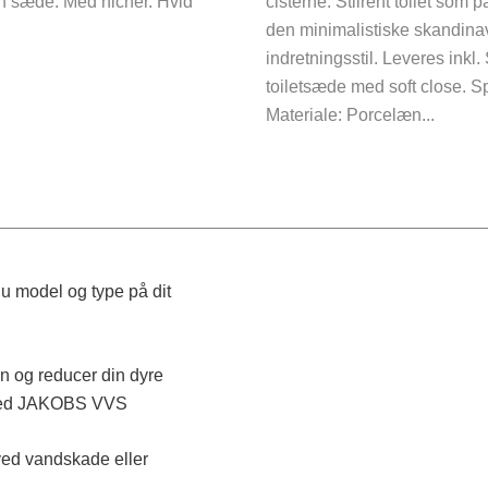
n sæde. Med nicher. Hvid
cisterne. Stilrent toilet som p
den minimalistiske skandina
indretningsstil. Leveres inkl.
toiletsæde med soft close. Sp
Materiale: Porcelæn...
u model og type på dit
n og reducer din dyre
med JAKOBS VVS
ved vandskade eller