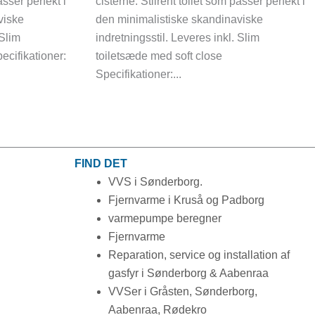
asser perfekt i
cisterne. Stilrent toilet som passer perfekt i
viske
den minimalistiske skandinaviske
 Slim
indretningsstil. Leveres inkl. Slim
ecifikationer:
toiletsæde med soft close
Specifikationer:...
FIND DET
VVS i Sønderborg.
Fjernvarme i Kruså og Padborg
varmepumpe beregner
Fjernvarme
Reparation, service og installation af
gasfyr i Sønderborg & Aabenraa
VVSer i Gråsten, Sønderborg,
Aabenraa, Rødekro