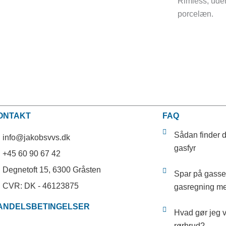
Rimless, ude
porcelæn.
ONTAKT
FAQ
Sådan finder d
info@jakobsvvs.dk
gasfyr
+45 60 90 67 42
Degnetoft 15, 6300 Gråsten
Spar på gasse
CVR: DK - 46123875
gasregning 
ANDELSBETINGELSER
Hvad gør jeg 
rørbrud?