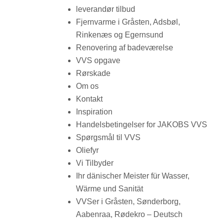
leverandør tilbud
Fjernvarme i Gråsten, Adsbøl,
Rinkenæs og Egernsund
Renovering af badeværelse
VVS opgave
Rørskade
Om os
Kontakt
Inspiration
Handelsbetingelser for JAKOBS VVS
Spørgsmål til VVS
Oliefyr
Vi Tilbyder
Ihr dänischer Meister für Wasser,
Wärme und Sanität
VVSer i Gråsten, Sønderborg,
Aabenraa, Rødekro – Deutsch