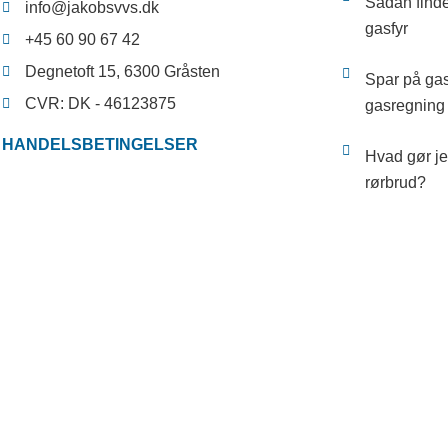
Sådan finde
info@jakobsvvs.dk
gasfyr
+45 60 90 67 42
Degnetoft 15, 6300 Gråsten
Spar på gas
CVR: DK - 46123875
gasregnin
HANDELSBETINGELSER
Hvad gør je
rørbrud?