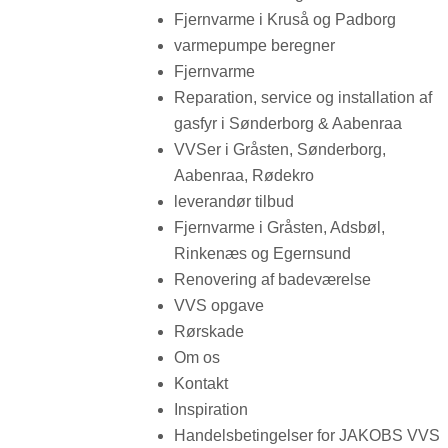
Fjernvarme i Kruså og Padborg
varmepumpe beregner
Fjernvarme
Reparation, service og installation af
gasfyr i Sønderborg & Aabenraa
VVSer i Gråsten, Sønderborg,
Aabenraa, Rødekro
leverandør tilbud
Fjernvarme i Gråsten, Adsbøl,
Rinkenæs og Egernsund
Renovering af badeværelse
VVS opgave
Rørskade
Om os
Kontakt
Inspiration
Handelsbetingelser for JAKOBS VVS