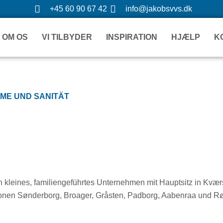
Gå
+45 60 90 67 42
info@jakobsvvs.dk
til
indholdet
OM OS
VI TILBYDER
INSPIRATION
HJÆLP
K
RME UND SANITÄT
 kleines, familiengeführtes Unternehmen mit Hauptsitz in Kvæ
onen Sønderborg, Broager, Gråsten, Padborg, Aabenraa und R