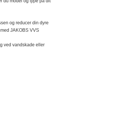
r du model og type på dit
sen og reducer din dyre
g med JAKOBS VVS
g ved vandskade eller