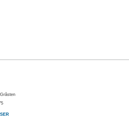
 Gråsten
75
LSER