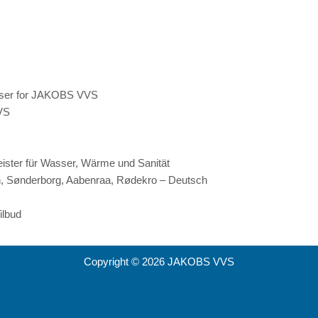
lser for JAKOBS VVS
VVS
eister für Wasser, Wärme und Sanität
n, Sønderborg, Aabenraa, Rødekro – Deutsch
lbud
Copyright © 2026 JAKOBS VVS
V