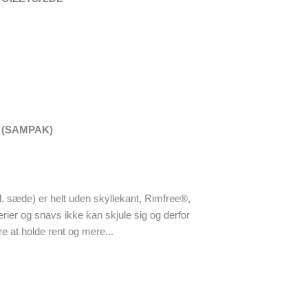
 (SAMPAK)
kl. sæde) er helt uden skyllekant, Rimfree®,
erier og snavs ikke kan skjule sig og derfor
re at holde rent og mere...