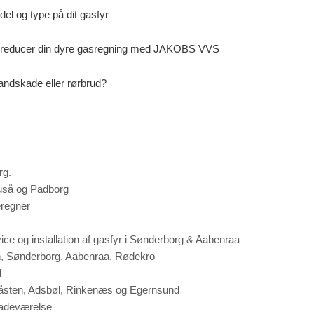
el og type på dit gasfyr
 reducer din dyre gasregning med JAKOBS VVS
andskade eller rørbrud?
rg.
uså og Padborg
regner
ice og installation af gasfyr i Sønderborg & Aabenraa
n, Sønderborg, Aabenraa, Rødekro
d
råsten, Adsbøl, Rinkenæs og Egernsund
badeværelse