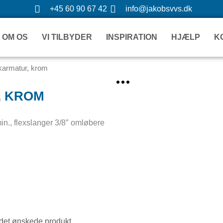
Gå
+45 60 90 67 42
info@jakobsvvs.dk
til
indholdet
OM OS
VI TILBYDER
INSPIRATION
HJÆLP
K
armatur, krom
, KROM
in., flexslanger 3/8″ omløbere
e det ønskede produkt.