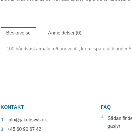
krom
antal
Beskrivelse
Anmeldelser (0)
100 håndvaskarmatur u/bundventil, krom, spareluftblander 5 
KONTAKT
FAQ
Sådan finde
info@jakobsvvs.dk
gasfyr
+45 60 90 67 42