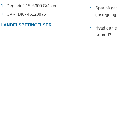
Degnetoft 15, 6300 Gråsten
Spar på gas
CVR: DK - 46123875
gasregnin
HANDELSBETINGELSER
Hvad gør je
rørbrud?