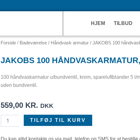
HJEM
TILBUD
Forside
/
Badeværelse
/
Håndvask armatur
/ JAKOBS 100 håndvask
JAKOBS 100 HÅNDVASKARMATUR
100 håndvaskarmatur u/bundventil, krom, spareluftblander 5 l/m
uden bundventil.
559,00
KR.
DKK
JAKOBS
TILFØJ TIL KURV
100
håndvaskarmatur,
Du kan altid kontakte os via mail, telefon og SMS for at bestill